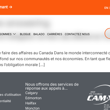
enant →
EN
e answering
 SOMMES
BLOGUE
BALADO
CARRIÈRES
CONTACTEZ NOUS
t l’obligation de faire des affaires au C
e faire des affaires au Canada Dans le monde interconnecté d
rofond sur nos communautés et nos économies. En tant que fie
s l’obligation morale […]
Nous offrons des services de
réponse aux appels à…
Calgary
s d’utilisation
Edmonton
ntialité
Halifax
Moncton