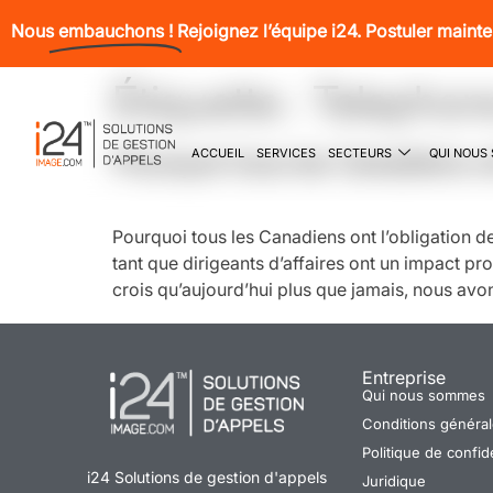
Nous
embauchons !
Rejoignez l’équipe i24. Postuler maint
Étiquette :
Telephon
ACCUEIL
SERVICES
SECTEURS
QUI NOUS
Pourquoi tous les Canadiens on
Pourquoi tous les Canadiens ont l’obligation d
tant que dirigeants d’affaires ont un impact p
crois qu’aujourd’hui plus que jamais, nous avon
Entreprise
Qui nous sommes
Conditions générale
Politique de confide
i24 Solutions de gestion d'appels
Juridique