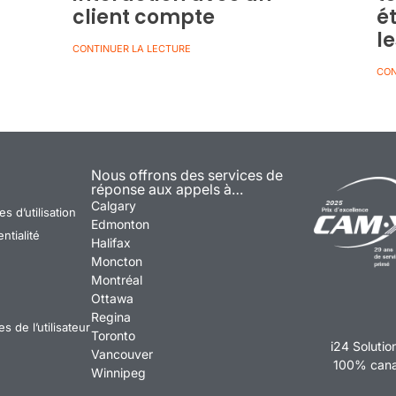
client compte
é
l
CONTINUER LA LECTURE
CON
Nous offrons des services de
réponse aux appels à…
Calgary
s d’utilisation
Edmonton
ntialité
Halifax
Moncton
Montréal
Ottawa
Regina
 de l’utilisateur
Toronto
i24 Solutio
Vancouver
100% canad
Winnipeg