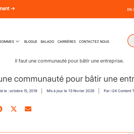
enant →
EN
 SOMMES
BLOGUE
BALADO
CARRIÈRES
CONTACTEZ NOUS
t une communauté pour bâtir une entr
é le :
octobre 15, 2019
Mis à jour le :13 février 2026
Par:
i24 Content